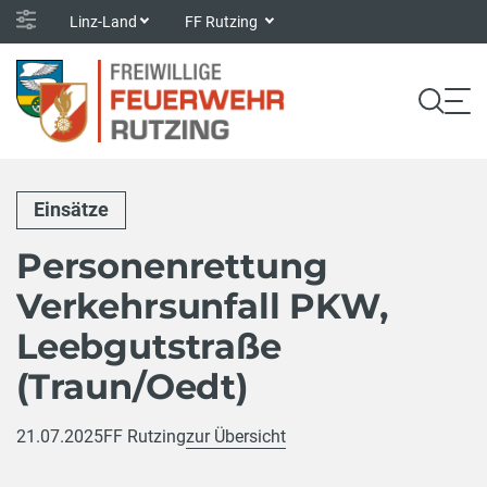
Linz-Land
FF Rutzing
Einsätze
Personenrettung
Verkehrsunfall PKW,
Leebgutstraße
(Traun/Oedt)
21.07.2025
FF Rutzing
zur Übersicht