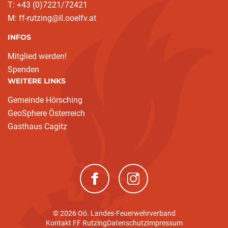
T: +43 (0)7221/72421
M: ff-rutzing@ll.ooelfv.at
INFOS
Mitglied werden!
Spenden
WEITERE LINKS
Gemeinde Hörsching
GeoSphere Österreich
Gasthaus Cagitz
(neues Fenster)
(neues Fenster)
© 2026 Oö. Landes-Feuerwehrverband
Kontakt FF Rutzing
Datenschutz
Impressum