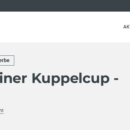
AK
erbe
iner Kuppelcup -
ht